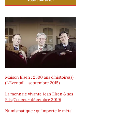
Maison Elsen : 2500 ans d'histoire(s) !
(L'Eventail - septembre 2015)
La monnaie vivante Jean Elsen & ses
Fils (Collect - décembre 2019)
Numismatique : qu'importe le métal