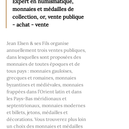
Expert en numismatique,
monnaies et médailles de
collection, or, vente publique
- achat - vente
Jean Elsen & ses Fils organise
annuellement trois ventes publiques,
dans lesquelles sont proposées des
monnaies de toutes époques et de
tous pays : monnaies gauloises,
grecques et romaines, monnaies
byzantines et médiévales, monnaies
frappées dans l’Orient latin et dans
les Pays-Bas méridionaux et
septentrionaux, monnaies modernes
et billets, jetons, médailles et
décorations. Vous trouverez plus loin
un choix des monnaies et médailles