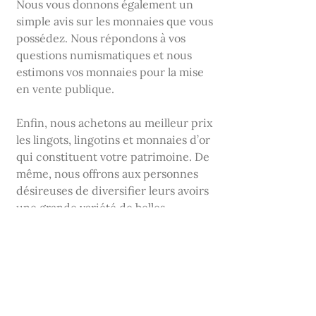
Nous vous donnons également un
simple avis sur les monnaies que vous
possédez. Nous répondons à vos
questions numismatiques et nous
estimons vos monnaies pour la mise
en vente publique.
Enfin, nous achetons au meilleur prix
les lingots, lingotins et monnaies d’or
qui constituent votre patrimoine. De
même, nous offrons aux personnes
désireuses de diversifier leurs avoirs
une grande variété de belles
monnaies d’or : Krugerrands,
souverains anglais, 20 francs français,
20 francs belges, 100 et 50 francs
Napoléon, vrenelis suisses, 20 dollars
Liberty et St Gaudens (double Eagle),
10 dollars Liberty et Tête d’Indien,